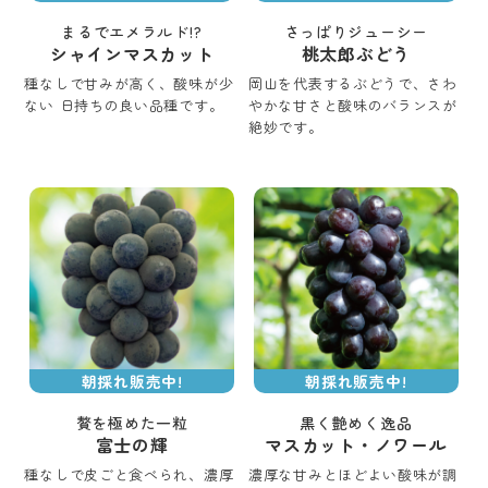
まるでエメラルド!?
さっぱりジューシー
シャインマスカット
桃太郎ぶどう
種なしで甘みが高く、酸味が少
岡山を代表するぶどうで、さわ
ない 日持ちの良い品種です。
やかな甘さと酸味のバランスが
絶妙です。
朝採れ販売中!
朝採れ販売中!
贅を極めた一粒
黒く艶めく逸品
富士の輝
マスカット・ノワール
種なしで皮ごと食べられ、濃厚
濃厚な甘みとほどよい酸味が調