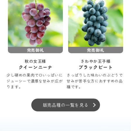
完売御礼
完売御礼
秋の女王様
さわやか王子様
クイーンニーナ
ブラックビート
少し硬めの果肉で口いっぱいに
さっぱりした味わいのぶどうで
ジューシーで濃厚な甘みが広が
甘みが苦手な方におすすめの品
ります。
種です。
販売品種の一覧を見る