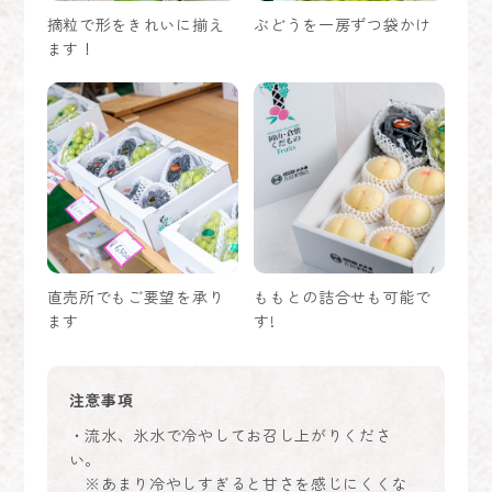
摘粒で形をきれいに揃え
ぶどうを一房ずつ袋かけ
ます！
直売所でもご要望を承り
ももとの詰合せも可能で
ます
す!
注意事項
・流水、氷水で冷やしてお召し上がりくださ
い。
※あまり冷やしすぎると甘さを感じにくくな