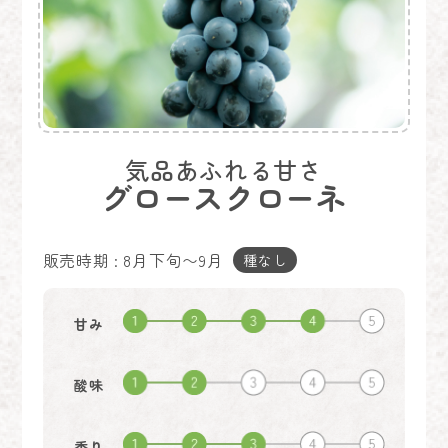
気品あふれる甘さ
グロースクローネ
販売時期 : 8月下旬〜9月
種なし
甘み
酸味
香り