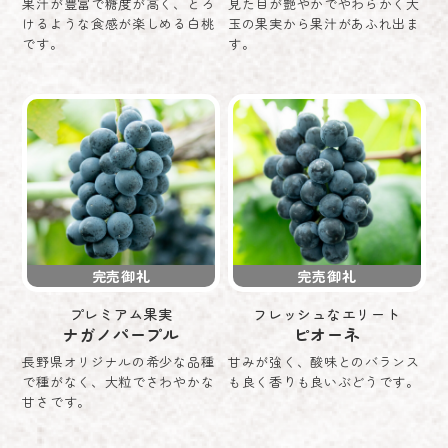
果汁が豊富で糖度が高く、とろ
見た目が艶やかでやわらかく大
けるような食感が楽しめる白桃
玉の果実から果汁があふれ出ま
です。
す。
完売御礼
完売御礼
プレミアム果実
フレッシュなエリート
ナガノパープル
ピオーネ
長野県オリジナルの希少な品種
甘みが強く、酸味とのバランス
で種がなく、大粒でさわやかな
も良く香りも良いぶどうです。
甘さです。