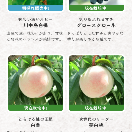
朝採れ販売中!
現在栽培中!
味わい深いルビー
気品あふれる甘さ
川中島白桃
グロースクローネ
濃厚で深い味わいがあり、甘味
さっぱりとした甘みと爽やかな
と酸味のバランスが絶妙です。
香りが楽しめる品種です。
現在栽培中!
現在栽培中!
とろける桃の王様
次世代のリーダー
白皇
夢白桃