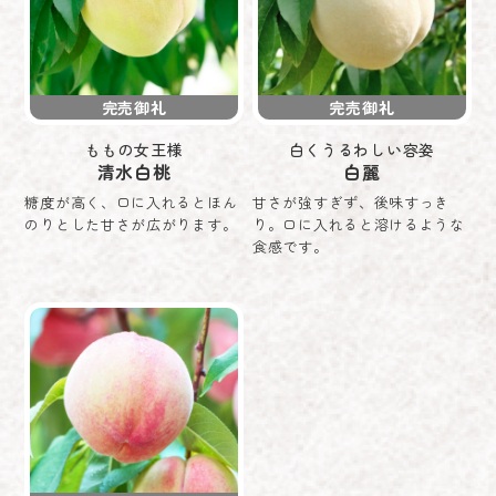
完売御礼
完売御礼
ももの女王様
白くうるわしい容姿
清水白桃
白麗
糖度が高く、口に入れるとほん
甘さが強すぎず、後味すっき
のりとした甘さが広がります。
り。口に入れると溶けるような
食感です。