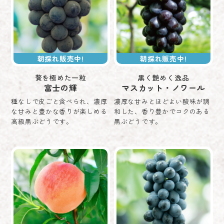
朝採れ販売中!
朝採れ販売中!
贅を極めた一粒
黒く艶めく逸品
富士の輝
マスカット・ノワール
種なしで皮ごと食べられ、濃厚
濃厚な甘みとほどよい酸味が調
な甘みと豊かな香りが楽しめる
和した、香り豊かでコクのある
高級黒ぶどうです。
黒ぶどうです。