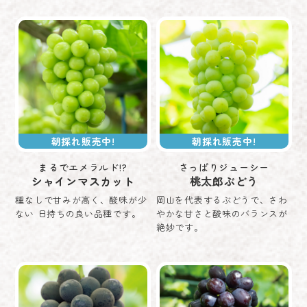
朝採れ販売中!
朝採れ販売中!
まるでエメラルド!?
さっぱりジューシー
シャインマスカット
桃太郎ぶどう
種なしで甘みが高く、酸味が少
岡山を代表するぶどうで、さわ
ない 日持ちの良い品種です。
やかな甘さと酸味のバランスが
絶妙です。