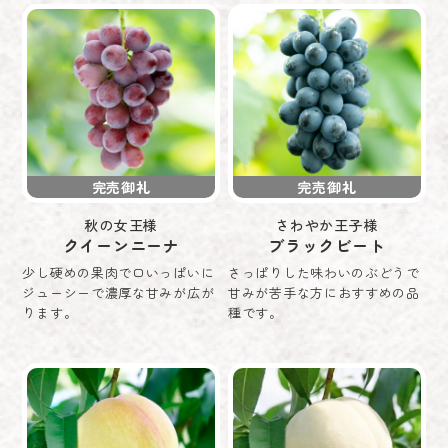
完売御礼
完売御礼
秋の女王様
さわやか王子様
クイーンニーナ
ブラックビート
少し硬めの果肉で口いっぱいに
さっぱりした味わいのぶどうで
ジューシーで濃厚な甘みが広が
甘みが苦手な方におすすめの品
ります。
種です。