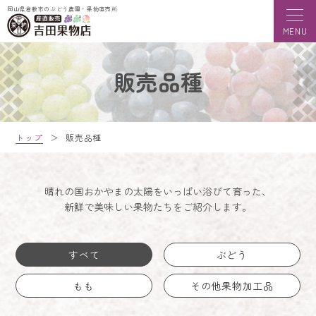
岡山県倉敷市のぶどう農園・果物直売所
販売品種
トップ
＞
販売品種
晴れの国おかやまの太陽をいっぱい浴びて育った、
新鮮で美味しい果物たちをご紹介します。
すべて
ぶどう
もも
その他果物加工品